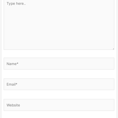
Type
here..
Name*
Email*
Website