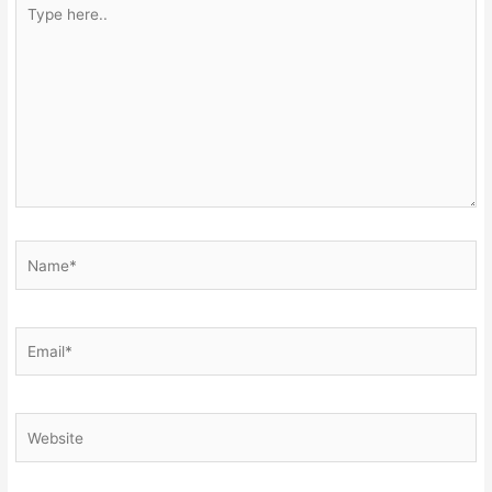
Type
here..
Name*
Email*
Website