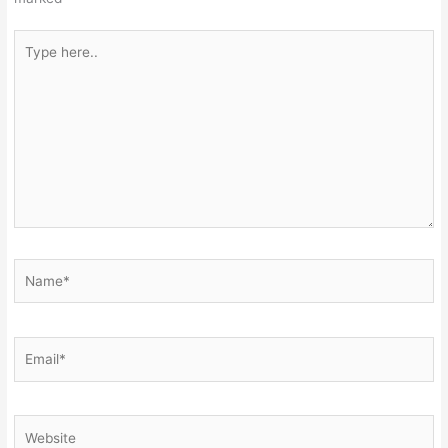
Type
here..
Name*
Email*
Website