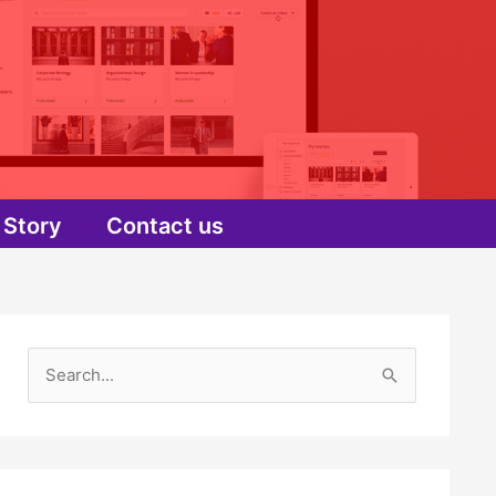
Story
Contact us
S
e
a
r
c