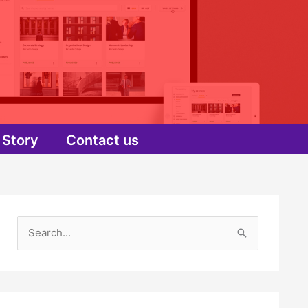
Story
Contact us
S
e
a
r
c